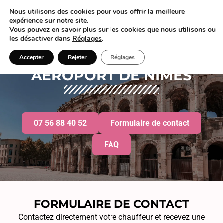
Nous utilisons des cookies pour vous offrir la meilleure
07 56 88 40 52
expérience sur notre site.
Vous pouvez en savoir plus sur les cookies que nous utilisons ou
les désactiver dans
Réglages
.
RÉSERVATION TAXI
Accepter
Rejeter
Réglages
AÉROPORT DE NÎMES
07 56 88 40 52
Formulaire de contact
FAQ
FORMULAIRE DE CONTACT
Contactez directement votre chauffeur et recevez une